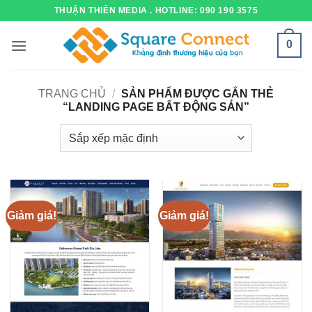
Bỏ
THUẬN THIÊN MEDIA . HOTLINE: 090 190 3575
qua
nội
0
dung
TRANG CHỦ
/
SẢN PHẨM ĐƯỢC GẮN THẺ
“LANDING PAGE BẤT ĐỘNG SẢN”
Giảm giá!
Giảm giá!